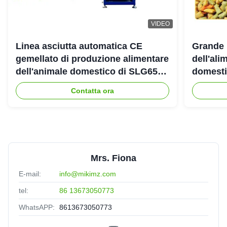
VIDEO
Linea asciutta automatica CE
Grande 
gemellato di produzione alimentare
dell'ali
dell'animale domestico di SLG65
domestic
SLG70 dell'estrusore a vite di
gemello
Contatta ora
parallelo
Mrs. Fiona
E-mail:
info@mikimz.com
tel:
86 13673050773
WhatsAPP:
8613673050773