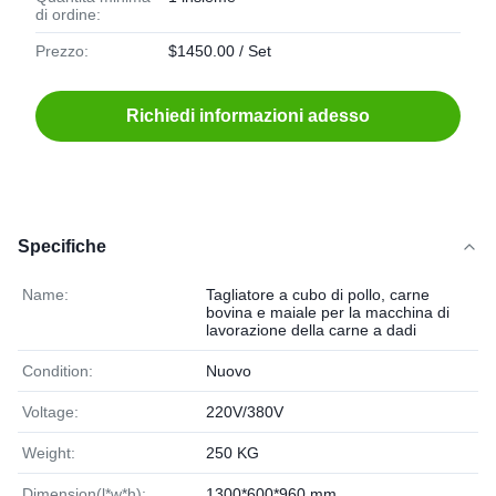
di ordine:
Prezzo:
$1450.00 / Set
Richiedi informazioni adesso
Specifiche
Name:
Tagliatore a cubo di pollo, carne
bovina e maiale per la macchina di
lavorazione della carne a dadi
Condition:
Nuovo
Voltage:
220V/380V
Weight:
250 KG
Dimension(l*w*h):
1300*600*960 mm