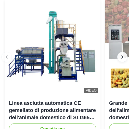
VIDEO
Linea asciutta automatica CE
Grande 
gemellato di produzione alimentare
dell'ali
dell'animale domestico di SLG65
domestic
SLG70 dell'estrusore a vite di
gemello
Contatta ora