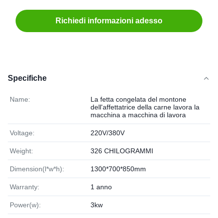
Richiedi informazioni adesso
Specifiche
Name:
La fetta congelata del montone
dell'affettatrice della carne lavora la
macchina a macchina di lavora
Voltage:
220V/380V
Weight:
326 CHILOGRAMMI
Dimension(l*w*h):
1300*700*850mm
Warranty:
1 anno
Power(w):
3kw