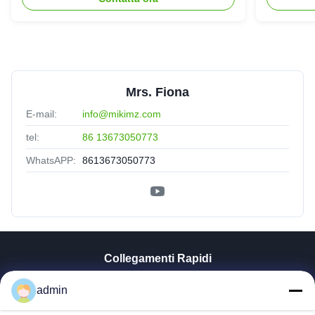
parallelo
Mrs. Fiona
E-mail:
info@mikimz.com
tel:
86 13673050773
WhatsAPP:
8613673050773
Collegamenti Rapidi
Casa
admin
Prodotti