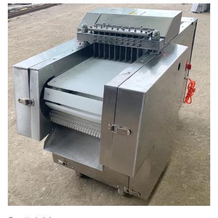
Peso (kg)
260 kg
Dimensione del cubo di taglio
20*50 mm
((mm)