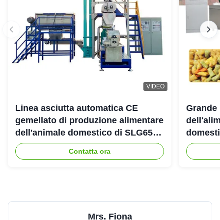
VIDEO
Linea asciutta automatica CE
Grande 
gemellato di produzione alimentare
dell'ali
dell'animale domestico di SLG65
domestic
SLG70 dell'estrusore a vite di
gemello
Contatta ora
parallelo
Mrs. Fiona