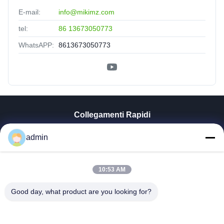
E-mail:
info@mikimz.com
tel:
86 13673050773
WhatsAPP:
8613673050773
Collegamenti Rapidi
Casa
admin
Prodotti
Mostra VR
Chi Siamo
10:53 AM
Fatory Tour
Good day, what product are you looking for?
Controllo Di Qualità
Contattaci
Notizie