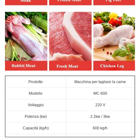
Prodotto
Macchina per tagliare la carne
Modello
MC-600
Voltaggio
220 V
Potenza (kw)
2.2kw / 3kw
Capacità (kg/h)
600 kg/h
Dimensione ((cm)
130*70*85 cm