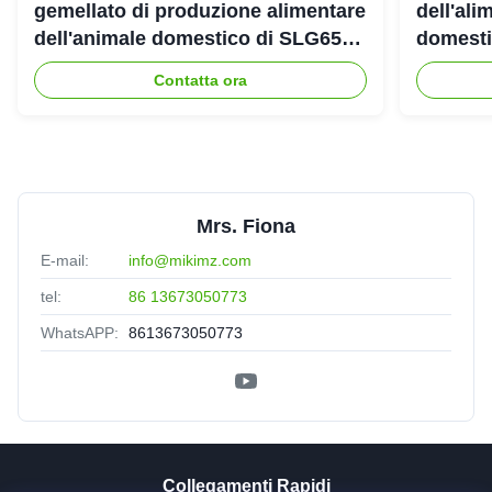
gemellato di produzione alimentare
dell'ali
dell'animale domestico di SLG65
domestic
SLG70 dell'estrusore a vite di
gemello
Contatta ora
parallelo
Mrs. Fiona
E-mail:
info@mikimz.com
tel:
86 13673050773
WhatsAPP:
8613673050773
Collegamenti Rapidi