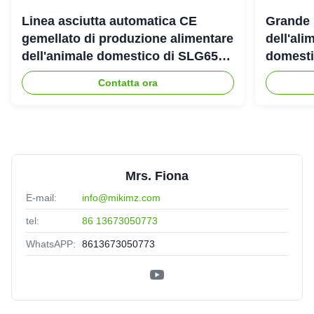
Linea asciutta automatica CE
Grande 
gemellato di produzione alimentare
dell'ali
dell'animale domestico di SLG65
domestic
SLG70 dell'estrusore a vite di
gemello
Contatta ora
parallelo
Mrs. Fiona
E-mail:
info@mikimz.com
tel:
86 13673050773
WhatsAPP:
8613673050773