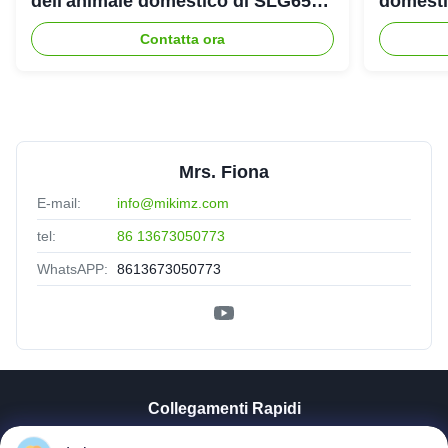
dell'animale domestico di SLG65
domestic
SLG70 dell'estrusore a vite di
gemello
Contatta ora
parallelo
Mrs. Fiona
E-mail:
info@mikimz.com
tel:
86 13673050773
WhatsAPP:
8613673050773
Collegamenti Rapidi
Casa