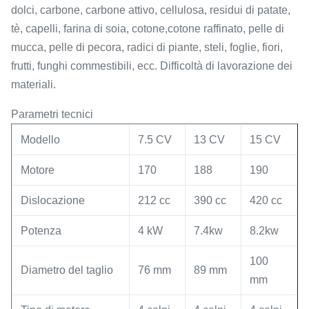
dolci, carbone, carbone attivo, cellulosa, residui di patate,
tè, capelli, farina di soia, cotone,cotone raffinato, pelle di
mucca, pelle di pecora, radici di piante, steli, foglie, fiori,
frutti, funghi commestibili, ecc. Difficoltà di lavorazione dei
materiali.
Parametri tecnici
Modello
7.5 CV
13 CV
15 CV
Motore
170
188
190
Dislocazione
212 cc
390 cc
420 cc
Potenza
4 kW
7.4kw
8.2kw
100
Diametro del taglio
76 mm
89 mm
mm