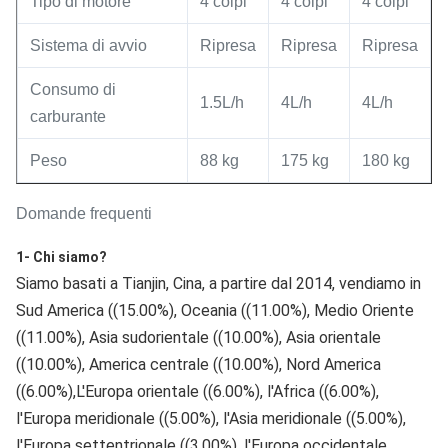
Tipo di motore
4 colpi
4 colpi
4 colpi
Sistema di avvio
Ripresa
Ripresa
Ripresa
Consumo di
1.5L/h
4L/h
4L/h
carburante
Peso
88 kg
175 kg
180 kg
Domande frequenti
1- Chi siamo?
Siamo basati a Tianjin, Cina, a partire dal 2014, vendiamo in 
Sud America ((15.00%), Oceania ((11.00%), Medio Oriente 
((11.00%), Asia sudorientale ((10.00%), Asia orientale 
((10.00%), America centrale ((10.00%), Nord America 
((6.00%),L'Europa orientale ((6.00%), l'Africa ((6.00%), 
l'Europa meridionale ((5.00%), l'Asia meridionale ((5.00%), 
l'Europa settentrionale ((3.00%), l'Europa occidentale 