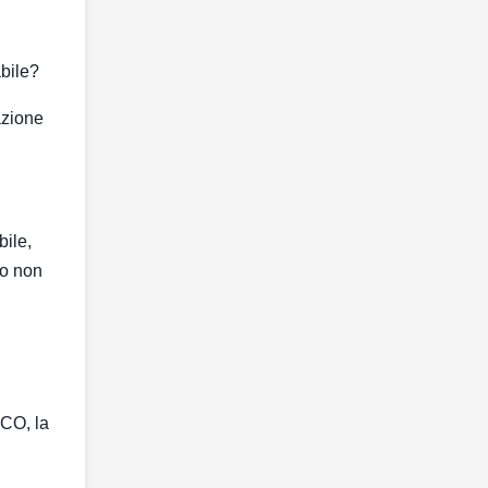
abile?
azione
bile,
to non
 CO, la