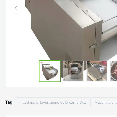
Tag
macchina di lavorazione della carne 3kw
Macchina di 