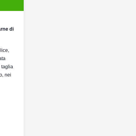
arne di
lice,
ata
 taglia
o, nei