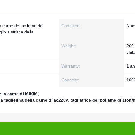
a carne del pollame del
Condition:
Nuo
io a strisce della
Weight:
260
chil
Warranty:
1 a
Capacity:
100
lla carne di MIKIM
,
 taglierina della carne di ac220v
,
tagliatrice del pollame di 1ton/