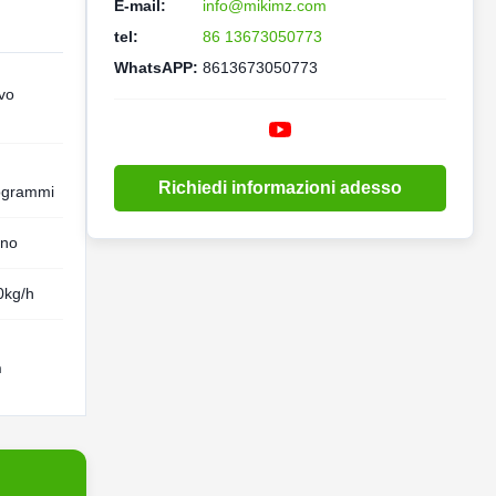
E-mail:
info@mikimz.com
tel:
86 13673050773
WhatsAPP:
8613673050773
vo
Richiedi informazioni adesso
ogrammi
nno
0kg/h
h