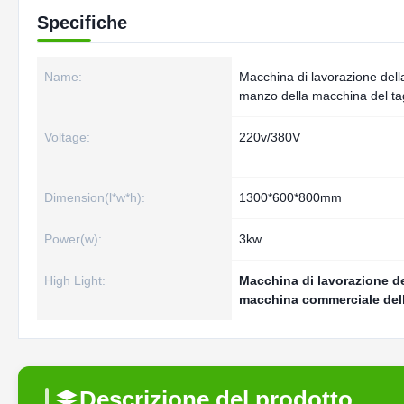
Specifiche
Name:
Macchina di lavorazione dell
manzo della macchina del tagl
Voltage:
220v/380V
Dimension(l*w*h):
1300*600*800mm
Power(w):
3kw
High Light:
Macchina di lavorazione de
macchina commerciale della
Descrizione del prodotto