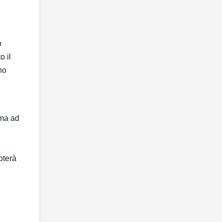
o
o il
no
rma ad
oterà