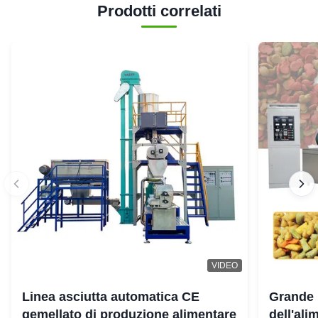
Prodotti correlati
VIDEO
Linea asciutta automatica CE
Grande 
gemellato di produzione alimentare
dell'ali