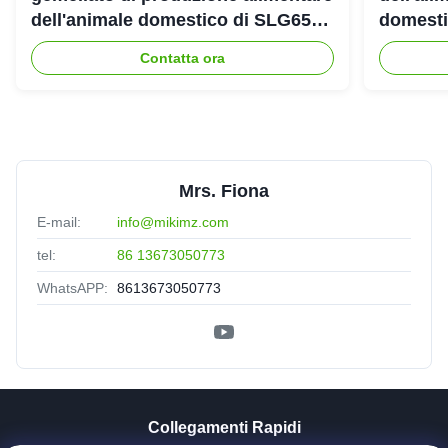
dell'animale domestico di SLG65
domestic
SLG70 dell'estrusore a vite di
gemello
Contatta ora
parallelo
Mrs. Fiona
E-mail:
info@mikimz.com
tel:
86 13673050773
WhatsAPP:
8613673050773
Collegamenti Rapidi