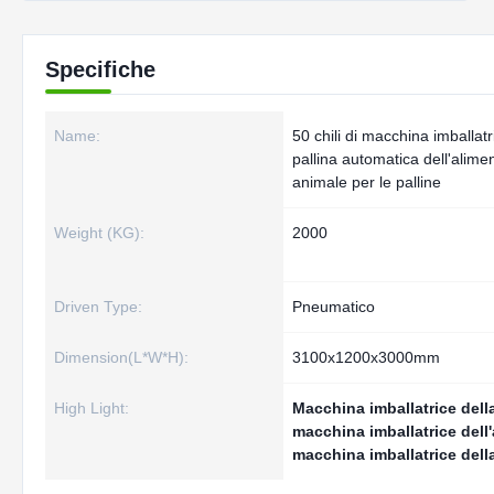
Specifiche
Name:
50 chili di macchina imballatr
pallina automatica dell'alime
animale per le palline
Weight (KG):
2000
Driven Type:
Pneumatico
Dimension(L*W*H):
3100x1200x3000mm
High Light:
Macchina imballatrice dell
macchina imballatrice dell
macchina imballatrice dell