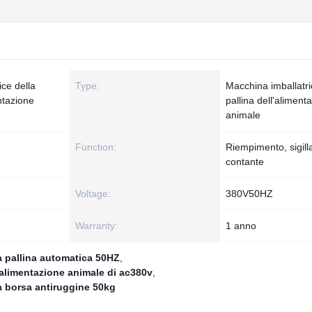
ice della
Type:
Macchina imballatri
ntazione
pallina dell'aliment
animale
Function:
Riempimento, sigill
contante
Voltage:
380V50HZ
Warranty:
1 anno
a pallina automatica 50HZ
,
'alimentazione animale di ac380v
,
a borsa antiruggine 50kg