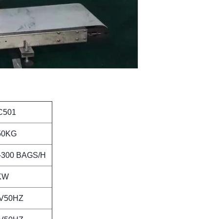
C501
50KG
-300 BAGS/H
KW
V50HZ