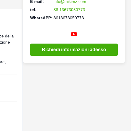
E-mail:
info@mikimz.com
tel:
86 13673050773
WhatsAPP:
8613673050773
ce della
azione
Richiedi informazioni adesso
are,