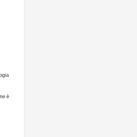
logia
one è