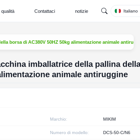
 qualità
Contattaci
notizie
Italiano
 della borsa di AC380V 50HZ 50kg alimentazione animale antirugg
china imballatrice della pallina dell
limentazione animale antiruggine
Marchio:
MIKIM
Numero di modello:
DCS-50-C/N6