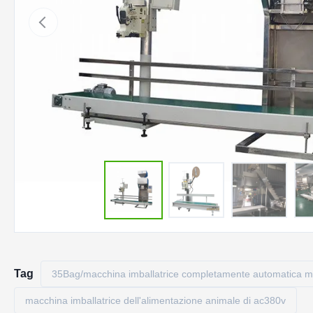
Tag
35Bag/macchina imballatrice completamente automatica m
macchina imballatrice dell'alimentazione animale di ac380v