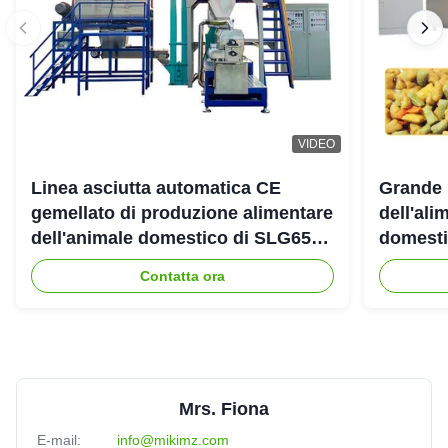
VIDEO
Linea asciutta automatica CE
Grande 
gemellato di produzione alimentare
dell'ali
dell'animale domestico di SLG65
domestic
SLG70 dell'estrusore a vite di
gemello
Contatta ora
parallelo
Mrs. Fiona
E-mail:
info@mikimz.com