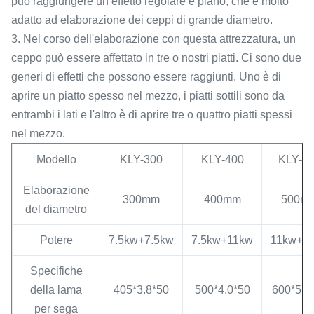
può raggiungere un effetto regolare e piano, che è molto
adatto ad elaborazione dei ceppi di grande diametro.
3. Nel corso dell'elaborazione con questa attrezzatura, un
ceppo può essere affettato in tre o nostri piatti. Ci sono due
generi di effetti che possono essere raggiunti. Uno è di
aprire un piatto spesso nel mezzo, i piatti sottili sono da
entrambi i lati e l'altro è di aprire tre o quattro piatti spessi
nel mezzo.
Modello
KLY-300
KLY-400
KLY-5
Elaborazione
300mm
400mm
500m
del diametro
Potere
7.5kw+7.5kw
7.5kw+11kw
11kw+1
Specifiche
della lama
405*3.8*50
500*4.0*50
600*5.0
per sega