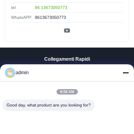
tel:
86 13673050773
WhatsAPP:
8613673050773
Collegamenti Rapidi
Casa
admin
Prodotti
Mostra VR
Chi Siamo
6:58 AM
Fatory Tour
Good day, what product are you looking for?
Controllo Di Qualità
Contattaci
Notizie
Tutti I Casi