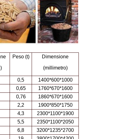
one
Peso (t)
Dimensione
)
(millimetro)
0,5
1400*600*1000
0,65
1760*670*1600
0,76
1860*670*1600
2,2
1900*850*1750
4,3
2300*1100*1900
5,5
2350*1100*2050
6,8
3200*1235*2700
19
3800*1700*4200