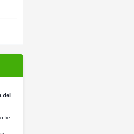
a del
a che
no