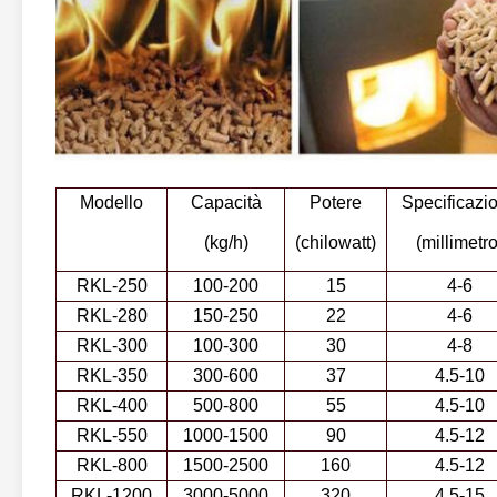
Modello
Capacità
Potere
Specificazi
(kg/h)
(chilowatt)
(millimetro
RKL-250
100-200
15
4-6
RKL-280
150-250
22
4-6
RKL-300
100-300
30
4-8
RKL-350
300-600
37
4.5-10
RKL-400
500-800
55
4.5-10
RKL-550
1000-1500
90
4.5-12
RKL-800
1500-2500
160
4.5-12
RKL-1200
3000-5000
320
4.5-15