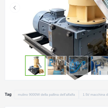
Tag
mulino 9000W della pallina dell'alfalfa
1.5t/ macchina del