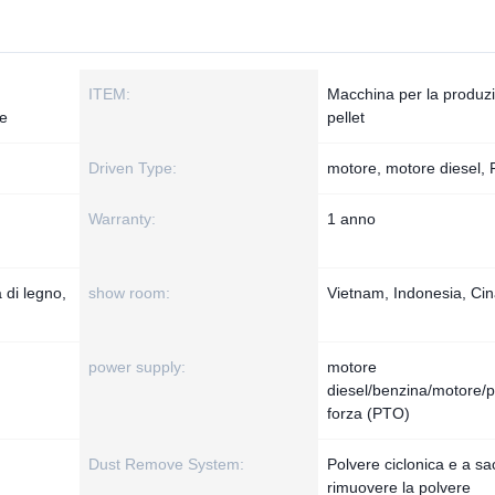
ITEM:
Macchina per la produzi
me
pellet
Driven Type:
motore, motore diesel,
Warranty:
1 anno
 di legno,
show room:
Vietnam, Indonesia, Ci
power supply:
motore
diesel/benzina/motore/p
forza (PTO)
Dust Remove System:
Polvere ciclonica e a sa
rimuovere la polvere