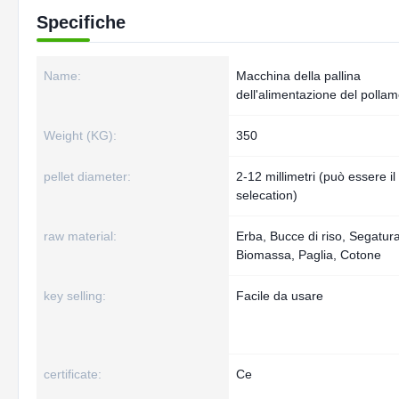
Specifiche
Name:
Macchina della pallina
dell'alimentazione del polla
Weight (KG):
350
pellet diameter:
2-12 millimetri (può essere il
selecation)
raw material:
Erba, Bucce di riso, Segatura
Biomassa, Paglia, Cotone
key selling:
Facile da usare
certificate:
Ce