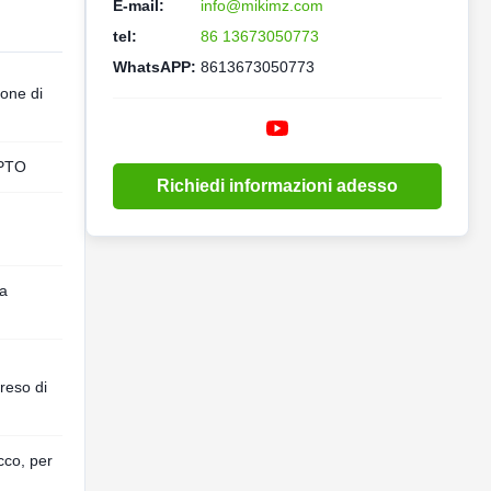
E-mail:
info@mikimz.com
tel:
86 13673050773
WhatsAPP:
8613673050773
one di
 PTO
Richiedi informazioni adesso
na
reso di
cco, per