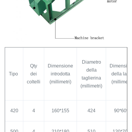
Diametro
Qty
Dimensione
Dimensio
della
Tipo
dei
introdotta
della lam
taglierina
coltelli
(millimetri)
(millimetri
(millimetri)
420
4
160*155
424
90*60*8
500
4
210*180
510
120*70*8