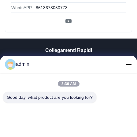
WhatsAPP:
8613673050773
Collegamenti Rapidi
Casa
admin
Prodotti
Mostra VR
3:36 AM
Chi Siamo
Fatory Tour
Good day, what product are you looking for?
Controllo Di Qualità
Contattaci
Notizie
Tutti I Casi