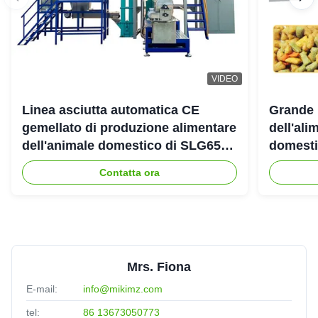
VIDEO
Linea asciutta automatica CE
Grande 
gemellato di produzione alimentare
dell'ali
dell'animale domestico di SLG65
domestic
SLG70 dell'estrusore a vite di
gemello
Contatta ora
parallelo
Mrs. Fiona
E-mail:
info@mikimz.com
tel:
86 13673050773