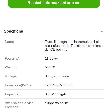
Richiedi informazioni adesso
Specifiche
Name:
Trucioli di legno della tremula del pino
alla rinfusa della Tunisia del certificato
del CE per il ra
Power(w):
11-55kw
Weight:
500KG
Voltage:
380v, su misura
Dimension(l*w*h):
1200*500*700mm
Capacity:
300-2000kg/h
After-sales Service
Supporto online
Provided::