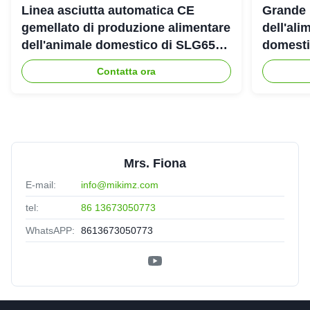
Linea asciutta automatica CE
Grande 
gemellato di produzione alimentare
dell'ali
dell'animale domestico di SLG65
domestic
SLG70 dell'estrusore a vite di
gemello
Contatta ora
parallelo
Mrs. Fiona
E-mail:
info@mikimz.com
tel:
86 13673050773
WhatsAPP:
8613673050773