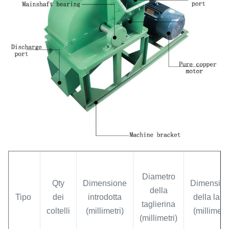
Diametro
Qty
Dimensione
Dimensio
della
Tipo
dei
introdotta
della lam
taglierina
coltelli
(millimetri)
(millimetri
(millimetri)