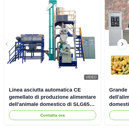
VIDEO
Linea asciutta automatica CE
Grande 
gemellato di produzione alimentare
dell'ali
dell'animale domestico di SLG65
domestic
SLG70 dell'estrusore a vite di
gemello
Contatta ora
parallelo