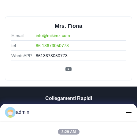
Mrs. Fiona
E-mail:
info@mikimz.com
tel:
86 13673050773
WhatsAPP:
8613673050773
Collegamenti Rapidi
Casa
admin
Prodotti
Mostra VR
3:29 AM
Chi Siamo