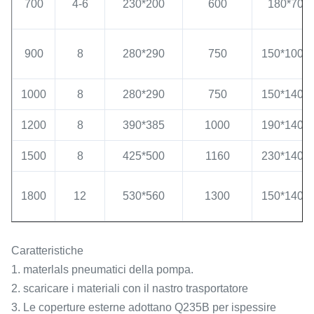
700
4-6
230*200
600
180*70*8
900
8
280*290
750
150*100*
1000
8
280*290
750
150*140*
1200
8
390*385
1000
190*140*
1500
8
425*500
1160
230*140*
1800
12
530*560
1300
150*140*
Caratteristiche
1. materlals pneumatici della pompa.
2. scaricare i materiali con il nastro trasportatore
3. Le coperture esterne adottano Q235B per ispessire