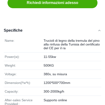
Richiedi informazioni adesso
Specifiche
Name:
Trucioli di legno della tremula del pino
alla rinfusa della Tunisia del certificato
del CE per il ra
Power(w):
11-55kw
Weight:
500KG
Voltage:
380v, su misura
Dimension(l*w*h):
1200*500*700mm
Capacity:
300-2000kg/h
After-sales Service
Supporto online
Provided::