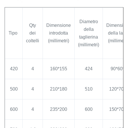
Diametro
Qty
Dimensione
Dimensio
della
Tipo
dei
introdotta
della lam
taglierina
coltelli
(millimetri)
(millimetri
(millimetri)
420
4
160*155
424
90*60*8
500
4
210*180
510
120*70*8
600
4
235*200
600
150*70*8