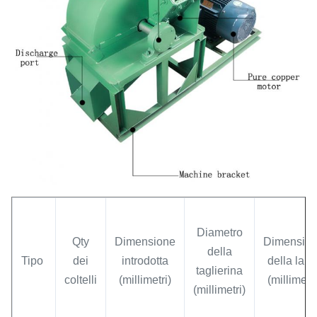
Diametro
Qty
Dimensione
Dimensio
della
Tipo
dei
introdotta
della lam
taglierina
coltelli
(millimetri)
(millimetri
(millimetri)