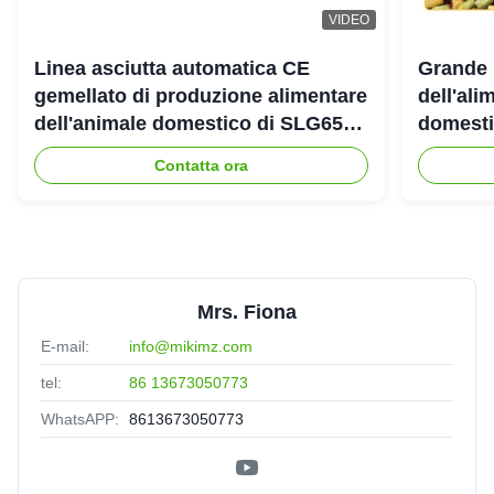
VIDEO
Linea asciutta automatica CE
Grande 
gemellato di produzione alimentare
dell'ali
dell'animale domestico di SLG65
domestic
SLG70 dell'estrusore a vite di
gemello
Contatta ora
parallelo
Mrs. Fiona
E-mail:
info@mikimz.com
tel:
86 13673050773
WhatsAPP:
8613673050773