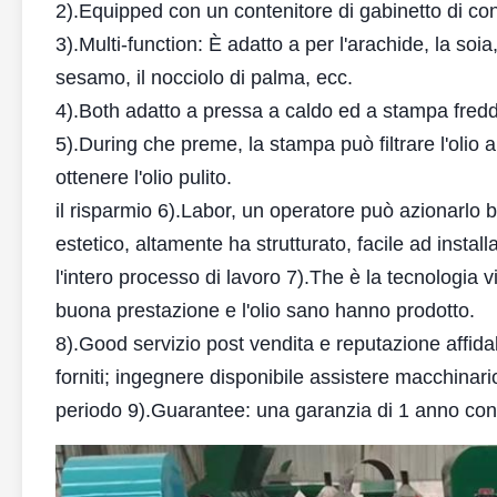
2).Equipped con un contenitore di gabinetto di cont
3).Multi-function: È adatto a per l'arachide, la soia
sesamo, il nocciolo di palma, ecc.
4).Both adatto a pressa a caldo ed a stampa fred
5).During che preme, la stampa può filtrare l'olio
ottenere l'olio pulito.
il risparmio 6).Labor, un operatore può azionarlo ben
estetico, altamente ha strutturato, facile ad instal
l'intero processo di lavoro 7).The è la tecnologia v
buona prestazione e l'olio sano hanno prodotto.
8).Good servizio post vendita e reputazione affidab
forniti; ingegnere disponibile assistere macchinari
periodo 9).Guarantee: una garanzia di 1 anno con s