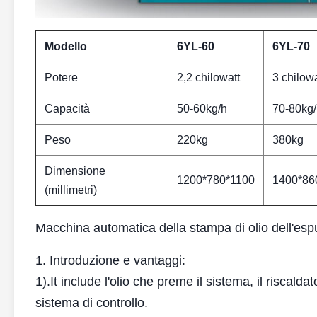
Modello
6YL-60
6YL-70
Potere
2,2 chilowatt
3 chilowa
Capacità
50-60kg/h
70-80kg
Peso
220kg
380kg
Dimensione
1200*780*1100
1400*86
(millimetri)
Macchina automatica della stampa di olio dell'espu
1. Introduzione e vantaggi:
1).It include l'olio che preme il sistema, il riscalda
sistema di controllo.