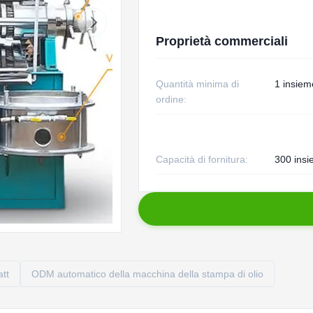
Proprietà commerciali
Quantità minima di
1 insiem
ordine:
Capacità di fornitura:
300 insi
att
ODM automatico della macchina della stampa di olio