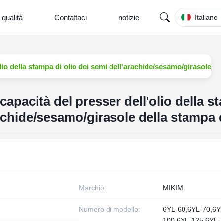
 qualità
Contattaci
notizie
Italiano
lio della stampa di olio dei semi dell'arachide/sesamo/girasole de
capacità del presser dell'olio della s
rachide/sesamo/girasole della stampa d
Marchio:
MIKIM
Numero di modello:
6YL-60,6YL-70,6Y
100,6YL-125,6YL-