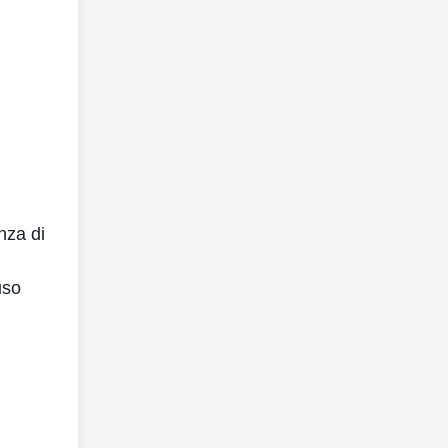
nza di
uso