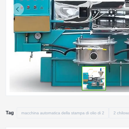
Tag
macchina automatica della stampa di olio di 2
2 chilow