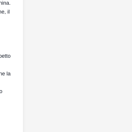
hina.
e, il
petto
he la
no