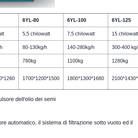
6YL-80
6YL-100
6YL-125
tt
5,5 chilowatt
7,5 chilowatt
15 chilowatt
/h
80-130kg/h
140-280kg/h
300-400 kg
780kg
1100kg
1280kg
0*1260
1700*1200*1500
1800*1300*1680
2100*1430
lsore dell'olio dei semi
tore automatico, il sistema di filtrazione sotto vuoto ed il