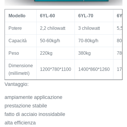
Modello
6YL-60
6YL-70
6YL-
Potere
2,2 chilowatt
3 chilowatt
5,5 c
Capacità
50-60kg/h
70-80kg/h
80-1
Peso
220kg
380kg
780k
Dimensione
1200*780*1100
1400*860*1260
1700
(millimetri)
Vantaggio:
ampiamente applicazione
prestazione stabile
fatto di acciaio inossidabile
alta efficienza