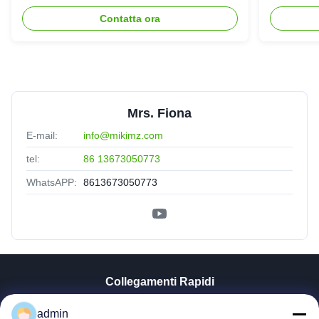
SLG70 dell'estrusore a vite di
gemello
Contatta ora
parallelo
Mrs. Fiona
E-mail:
info@mikimz.com
tel:
86 13673050773
WhatsAPP:
8613673050773
Collegamenti Rapidi
Casa
admin