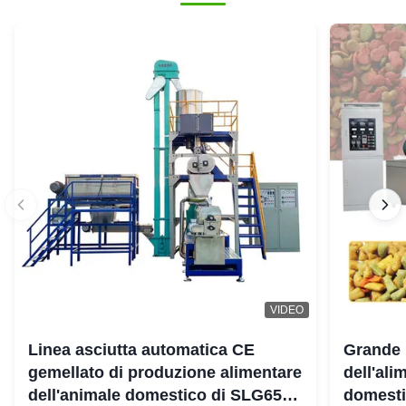
VIDEO
Linea asciutta automatica CE
Grande 
gemellato di produzione alimentare
dell'ali
dell'animale domestico di SLG65
domestic