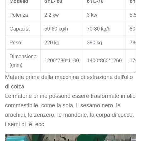
Modello
6YL
- 60
6YL
-
70
6YL
-
Potenza
2.2 kw
3 kw
5.5 
Capacità
50-60 kg/h
70-80 kg/h
80-1
Peso
220 kg
380 kg
780 
Dimensione
1200*780*1100
1400*860*1260
1700
((mm)
Materia prima della macchina di estrazione dell'olio
di colza
Le materie prime possono essere trasformate in olio
commestibile, come la soia, il sesamo nero, le
arachidi, lo zenzero, le mandorle, la corpa di cocco,
i semi di tè, ecc.