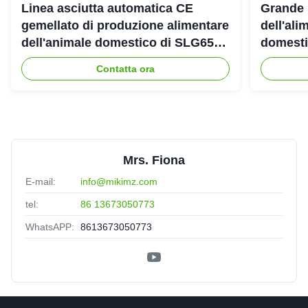
Linea asciutta automatica CE
Grande 
gemellato di produzione alimentare
dell'ali
dell'animale domestico di SLG65
domestic
SLG70 dell'estrusore a vite di
gemello
Contatta ora
parallelo
Mrs. Fiona
E-mail:
info@mikimz.com
tel:
86 13673050773
WhatsAPP:
8613673050773