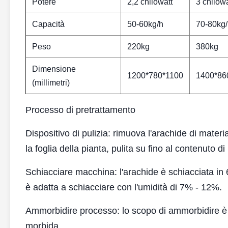
Potere
2,2 chilowatt
3 chilowa
Capacità
50-60kg/h
70-80kg
Peso
220kg
380kg
Dimensione
1200*780*1100
1400*86
(millimetri)
Processo di pretrattamento
Dispositivo di pulizia: rimuova l'arachide di materi
la foglia della pianta, pulita su fino al contenuto 
Schiacciare macchina: l'arachide è schiacciata in 6
è adatta a schiacciare con l'umidità di 7% - 12%.
Ammorbidire processo: lo scopo di ammorbidire è di
morbida.