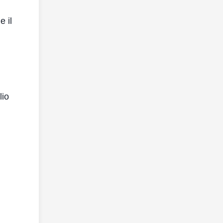
e il
lio