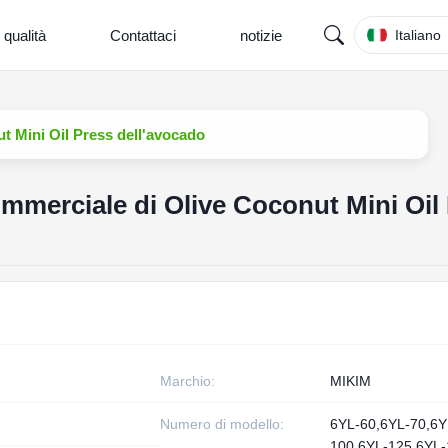
 qualità
Contattaci
notizie
Italiano
t Mini Oil Press dell'avocado
mmerciale di Olive Coconut Mini Oil
Marchio:
MIKIM
Numero di modello:
6YL-60,6YL-70,6Y
100,6YL-125,6YL-