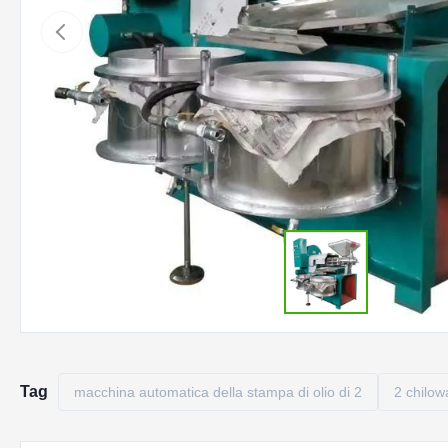
Tag
macchina automatica della stampa di olio di 2
2 chilow