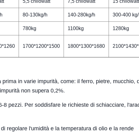
tt
5,5 chilowatt
7,5 chilowatt
15 chilowatt
/h
80-130kg/h
140-280kg/h
300-400 kg
780kg
1100kg
1280kg
0*1260
1700*1200*1500
1800*1300*1680
2100*1430
a prima in varie impurità, come: il ferro, pietre, mucchio, 
di impurità non supera 0,2%.
-8 pezzi. Per soddisfare le richieste di schiacciare, l'ara
 regolare l'umidità e la temperatura di olio e la rende