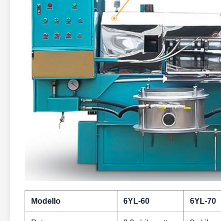
Modello
6YL-60
6YL-70