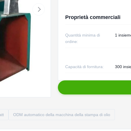
Proprietà commerciali
Quantità minima di
1 insiem
ordine:
Capacità di fornitura:
300 insi
att
ODM automatico della macchina della stampa di olio