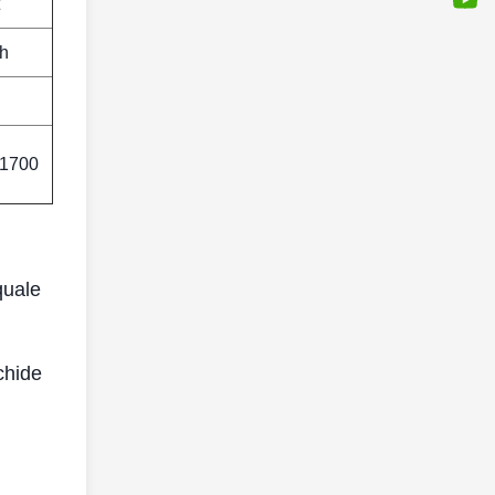
/h
*1700
quale
chide