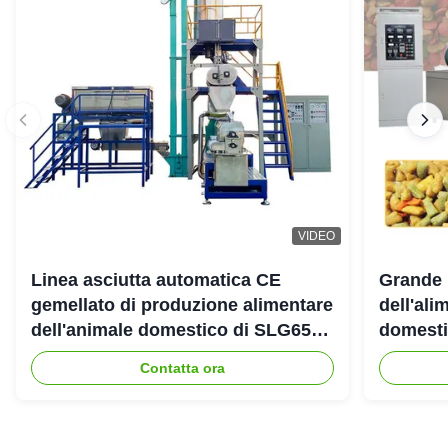
VIDEO
Linea asciutta automatica CE
Grande 
gemellato di produzione alimentare
dell'ali
dell'animale domestico di SLG65
domestic
SLG70 dell'estrusore a vite di
gemello
Contatta ora
parallelo