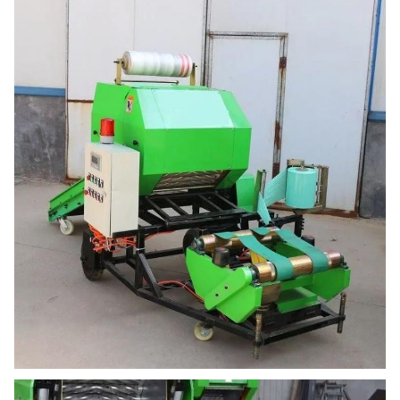
scatto
Dimensioni
3520*1650*1650 mm
della
macchina
Peso della
850 kg
macchina
Peso delle
65-100 kg/bale
bale
Densità di
450-500 kg/m3
bale
Velocità di
13 per pellicola a due strati, 19 per pellicola
avvolgimento
a tre strati
della
pellicola