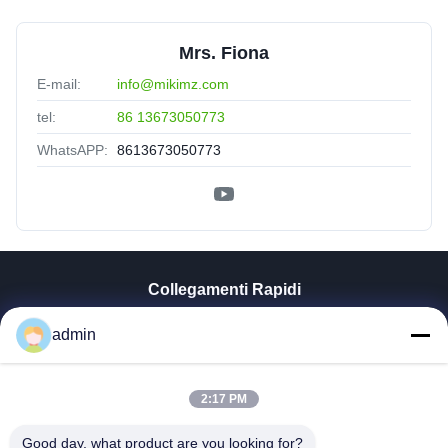
Mrs. Fiona
E-mail:
info@mikimz.com
tel:
86 13673050773
WhatsAPP:
8613673050773
Collegamenti Rapidi
Casa
admin
Prodotti
Mostra VR
Chi Siamo
2:17 PM
Fatory Tour
Good day, what product are you looking for?