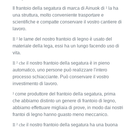
(chilowatt)
Il frantoio della segatura di marca di Ainuok di
²
la ha
una struttura, molto conveniente trasportare e
Peso
350
400
1500
1800
scientifiche e compatte conservare il vostro cantiere di
(chilogrammi)
lavoro.
Dimensione
1.2*0.85*0.9
1.5*1.0*1.1
2.1*1.1*1.3
2.6*1.1*1.
Il ²
le lame del nostro frantoio di legno è usato del
(m)
materiale della lega, essi ha un lungo facendo uso di
vita.
Il ² che
il nostro frantoio della segatura è in pieno
automatico, uno persone può realizzare l'intero
processo schiacciante. Può conservare il vostro
investimento di lavoro.
²
come produttore del frantoio della segatura, prima
che abbiamo distinto un genere di frantoio di legno,
abbiamo effettuare migliaia di prove, in modo dai nostri
frantoi di legno hanno guasto meno meccanico.
Il ² che
il nostro frantoio della segatura ha una buona