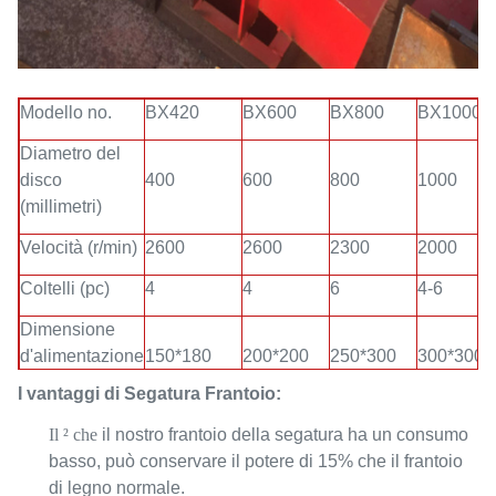
Modello no.
BX420
BX600
BX800
BX1000
Diametro del
disco
400
600
800
1000
(millimetri)
Velocità (r/min)
2600
2600
2300
2000
Coltelli (pc)
4
4
6
4-6
Dimensione
d'alimentazione
150*180
200*200
250*300
300*300
(millimetri)
I vantaggi di
Segatura
Frantoio:
Uscita (kg/h)
300-600
800-1000
1500-2000
2000-300
Il ² che
il nostro frantoio della segatura ha un consumo
basso, può conservare il potere di 15% che il frantoio
Potere del
di legno normale.
motore
7.5-11
18.5-22
30
75+7.5