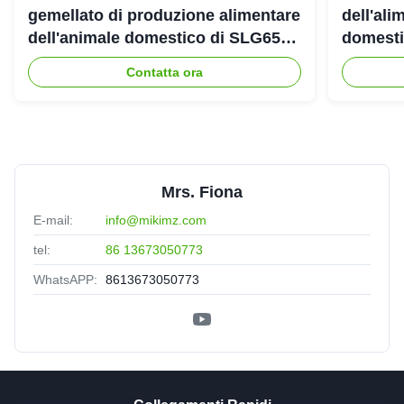
gemellato di produzione alimentare
dell'ali
dell'animale domestico di SLG65
domestic
SLG70 dell'estrusore a vite di
gemello
Contatta ora
parallelo
Mrs. Fiona
E-mail:
info@mikimz.com
tel:
86 13673050773
WhatsAPP:
8613673050773