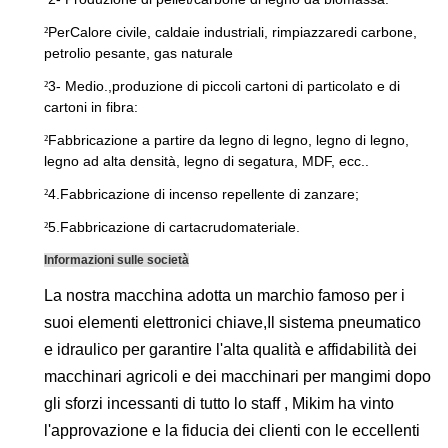
Per
Calore civile, caldaie industriali
, rimpiazzare
di carbone,
²
petrolio pesante, gas naturale
3- Medio.
,
produzione di piccoli cartoni di particolato e di
²
cartoni in fibra:
Fabbricazione a partire da legno di legno, legno di legno,
²
legno ad alta densità, legno di segatura, MDF, ecc.
.
4.Fabbricazione di incenso repellente di zanzare;
²
5.Fabbricazione di carta
crudo
materiale.
²
Informazioni sulle società
La nostra macchina adotta un marchio famoso per i
suoi elementi elettronici chiave,Il sistema pneumatico
e idraulico per garantire l'alta qualità e affidabilità dei
macchinari agricoli e dei macchinari per mangimi dopo
gli sforzi incessanti di tutto lo staff , Mikim ha vinto
l'approvazione e la fiducia dei clienti con le eccellenti