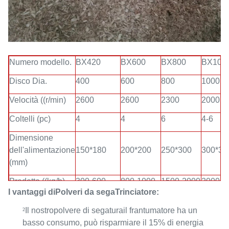
Numero modello.
BX420
BX600
BX800
BX100
Disco Dia.
400
600
800
1000
Velocità ((r/min)
2600
2600
2300
2000
Coltelli (pc)
4
4
6
4-6
Dimensione
dell'alimentazione
150*180
200*200
250*300
300*30
(mm)
Prodotto ((kg/h)
300-600
800-1000
1500-2000
2000-3
I vantaggi di
Polveri da sega
Trinciatore:
Potenza del
7.5-11
18.5-22
30
75+7.5
²
Il nostro
polvere di segatura
il frantumatore ha un
motore ((kw)
basso consumo, può risparmiare il 15% di energia