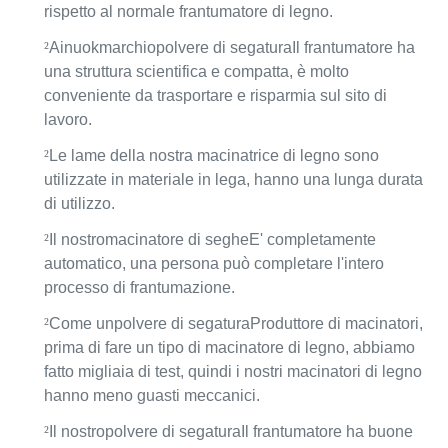
Peso ((kg)
350
400
1500
1800
rispetto al normale frantumatore di legno.
Dimensione ((m)
1.2*0.85*0.9
1.5*1.0*1.1
2.1*1.1*1.3
2.6*1.1
²
Ainuok
marchio
polvere di segatura
Il frantumatore ha
una struttura scientifica e compatta, è molto
conveniente da trasportare e risparmia sul sito di
lavoro.
²
Le lame della nostra macinatrice di legno sono
utilizzate in materiale in lega, hanno una lunga durata
di utilizzo.
²
Il nostro
macinatore di seghe
E' completamente
automatico, una persona può completare l'intero
processo di frantumazione.
²
Come un
polvere di segatura
Produttore di macinatori,
prima di fare un tipo di macinatore di legno, abbiamo
fatto migliaia di test, quindi i nostri macinatori di legno
hanno meno guasti meccanici.
²
Il nostro
polvere di segatura
Il frantumatore ha buone