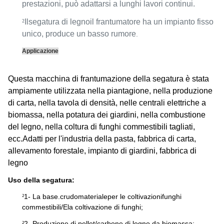
prestazioni, può adattarsi a lunghi lavori continui.
²
Il
segatura di legno
il frantumatore ha un impianto fisso
unico, produce un basso rumore
.
Applicazione
Questa macchina di frantumazione della segatura è stata
ampiamente utilizzata nella piantagione, nella produzione
di carta, nella tavola di densità, nelle centrali elettriche a
biomassa, nella potatura dei giardini, nella combustione
del legno, nella coltura di funghi commestibili tagliati,
ecc.Adatti per l'industria della pasta, fabbrica di carta,
allevamento forestale, impianto di giardini, fabbrica di
legno
Uso della segatura:
1- La base.
crudo
materiale
per le coltivazioni
funghi
²
commestibili/
E
la coltivazione di funghi;
2- Produzione di pellet/carbone di legno da biomassa:
²