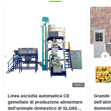
VIDEO
Linea asciutta automatica CE
Grande 
gemellato di produzione alimentare
dell'ali
dell'animale domestico di SLG65
domestic