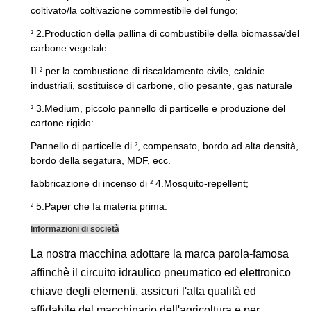
coltivato/la coltivazione commestibile del fungo;
2.Production della pallina di combustibile della biomassa/del
²
carbone vegetale:
per la combustione di riscaldamento civile, caldaie
Il ²
industriali, sostituisce di carbone, olio pesante, gas naturale
3.Medium, piccolo pannello di particelle e produzione del
²
cartone rigido:
Pannello di particelle di
, compensato, bordo ad alta densità,
²
bordo della segatura, MDF, ecc.
fabbricazione di incenso di
4.Mosquito-repellent;
²
5.Paper che fa materia prima.
²
Informazioni di società
La nostra macchina adottare la marca parola-famosa
affinchè il circuito idraulico pneumatico ed elettronico
chiave degli elementi, assicuri l'alta qualità ed
affidabile del macchinario dell'agricoltura e per