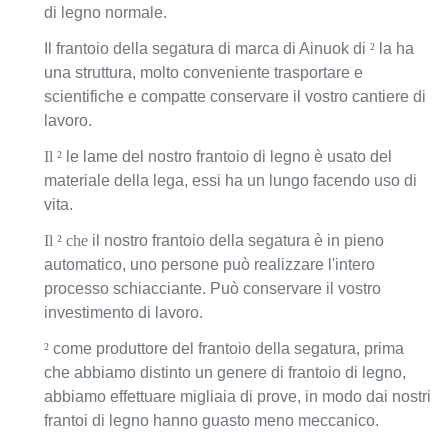
di legno normale.
motore
7.5-11
18.5-22
30
75+7.5
(chilowatt)
Il frantoio della segatura di marca di Ainuok di
²
la ha
una struttura, molto conveniente trasportare e
Peso
350
400
1500
1800
scientifiche e compatte conservare il vostro cantiere di
(chilogrammi)
lavoro.
Dimensione
1.2*0.85*0.9
1.5*1.0*1.1
2.1*1.1*1.3
2.6*1.1*1.
Il ²
le lame del nostro frantoio di legno è usato del
(m)
materiale della lega, essi ha un lungo facendo uso di
vita.
Il ² che
il nostro frantoio della segatura è in pieno
automatico, uno persone può realizzare l'intero
processo schiacciante. Può conservare il vostro
investimento di lavoro.
²
come produttore del frantoio della segatura, prima
che abbiamo distinto un genere di frantoio di legno,
abbiamo effettuare migliaia di prove, in modo dai nostri
frantoi di legno hanno guasto meno meccanico.