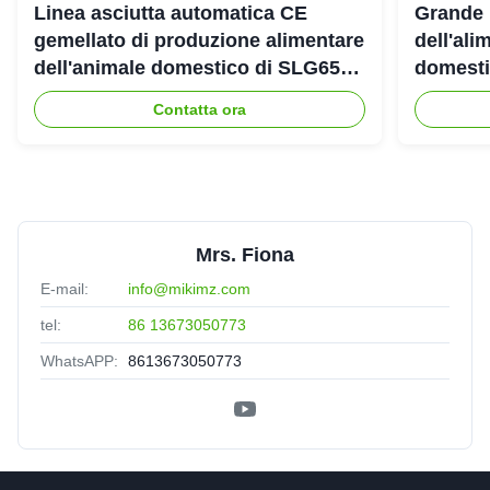
Linea asciutta automatica CE
Grande 
gemellato di produzione alimentare
dell'ali
dell'animale domestico di SLG65
domestic
SLG70 dell'estrusore a vite di
gemello
Contatta ora
parallelo
Mrs. Fiona
E-mail:
info@mikimz.com
tel:
86 13673050773
WhatsAPP:
8613673050773