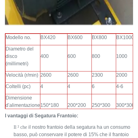
Modello no.
BX420
BX600
BX800
BX1000
Diametro del
disco
400
600
800
1000
(millimetri)
Velocità (r/min)
2600
2600
2300
2000
Coltelli (pc)
4
4
6
4-6
Dimensione
d'alimentazione
150*180
200*200
250*300
300*300
(millimetri)
I vantaggi di
Segatura
Frantoio:
Uscita (kg/h)
300-600
800-1000
1500-2000
2000-300
Il ² che
il nostro frantoio della segatura ha un consumo
basso, può conservare il potere di 15% che il frantoio
Potere del