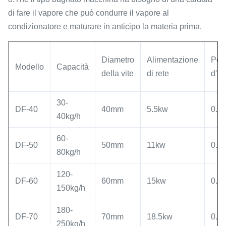
di fare il vapore che può condurre il vapore al
condizionatore e maturare in anticipo la materia prima.
Diametro
Alimentazione
Pot
Modello
Capacità
della vite
di rete
d'al
30-
DF-40
40mm
5.5kw
0.4
40kg/h
60-
DF-50
50mm
11kw
0.4
80kg/h
120-
DF-60
60mm
15kw
0.4
150kg/h
180-
DF-70
70mm
18.5kw
0.4
250kg/h