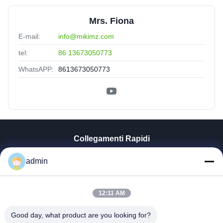
Mrs. Fiona
E-mail:
info@mikimz.com
tel:
86 13673050773
WhatsAPP:
8613673050773
Collegamenti Rapidi
Casa
admin
Prodotti
Mostra VR
Chi Siamo
12:11 AM
Fatory Tour
Good day, what product are you looking for?
Controllo Di Qualità