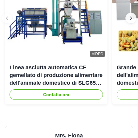
VIDEO
Linea asciutta automatica CE
Grande 
gemellato di produzione alimentare
dell'ali
dell'animale domestico di SLG65
domestic
SLG70 dell'estrusore a vite di
gemello
Contatta ora
parallelo
Mrs. Fiona