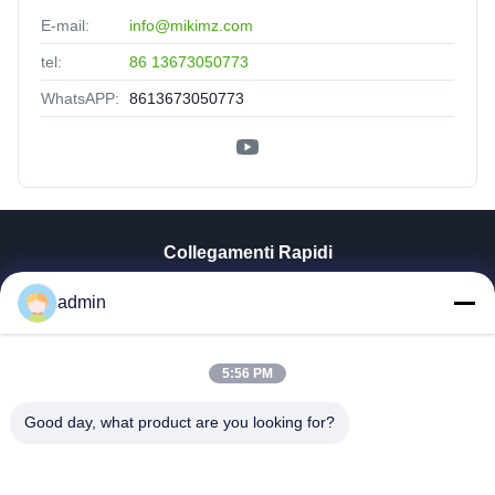
E-mail:
info@mikimz.com
tel:
86 13673050773
WhatsAPP:
8613673050773
Collegamenti Rapidi
Casa
admin
Prodotti
Mostra VR
5:56 PM
Chi Siamo
Fatory Tour
Good day, what product are you looking for?
Controllo Di Qualità
Contattaci
Notizie