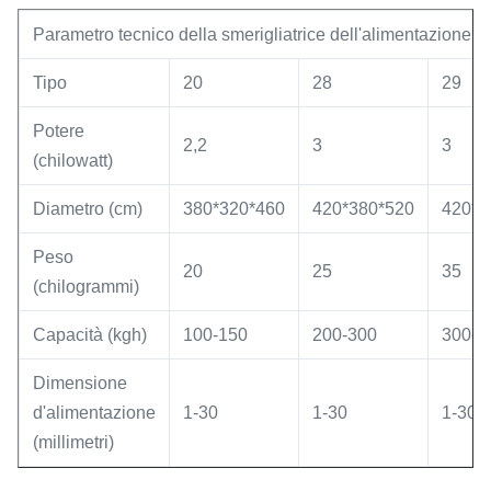
Parametro tecnico della smerigliatrice dell'alimentazione de
Tipo
20
28
29
Potere
2,2
3
3
(chilowatt)
Diametro (cm)
380*320*460
420*380*520
420*3
Peso
20
25
35
(chilogrammi)
Capacità (kgh)
100-150
200-300
300-3
Dimensione
d'alimentazione
1-30
1-30
1-30
(millimetri)