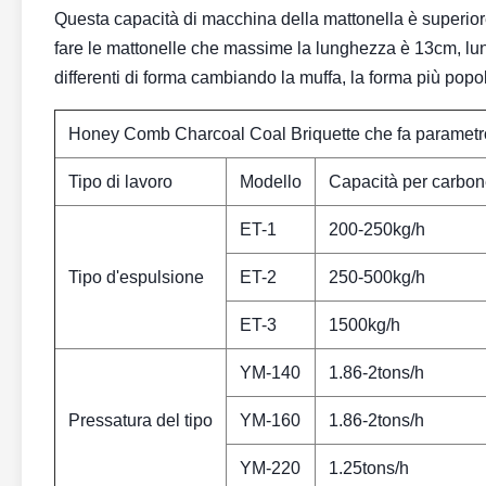
Questa capacità di macchina della mattonella è superior
fare le mattonelle che massime la lunghezza è 13cm, l
differenti di forma cambiando la muffa, la forma più pop
Honey Comb Charcoal Coal Briquette che fa parametro
Tipo di lavoro
Modello
Capacità per carbo
ET-1
200-250kg/h
Tipo d'espulsione
ET-2
250-500kg/h
ET-3
1500kg/h
YM-140
1.86-2tons/h
Pressatura del tipo
YM-160
1.86-2tons/h
YM-220
1.25tons/h