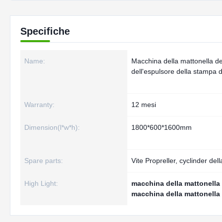
Specifiche
Name:
Macchina della mattonella d
dell'espulsore della stampa 
Warranty:
12 mesi
Dimension(l*w*h):
1800*600*1600mm
Spare parts:
Vite Propreller, cyclinder del
High Light:
macchina della mattonella 
macchina della mattonella 