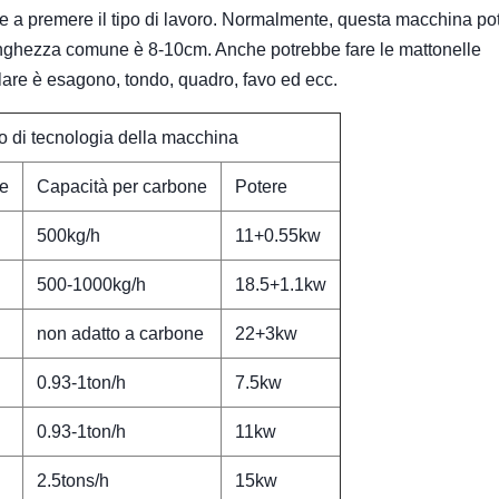
e a premere il tipo di lavoro. Normalmente, questa macchina po
unghezza comune è 8-10cm. Anche potrebbe fare le mattonelle
olare è esagono, tondo, quadro, favo ed ecc.
 di tecnologia della macchina
ne
Capacità per carbone
Potere
500kg/h
11+0.55kw
500-1000kg/h
18.5+1.1kw
non adatto a carbone
22+3kw
0.93-1ton/h
7.5kw
0.93-1ton/h
11kw
2.5tons/h
15kw