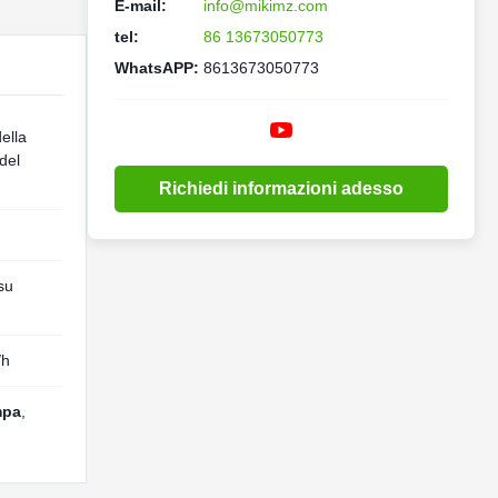
E-mail:
info@mikimz.com
tel:
86 13673050773
WhatsAPP:
8613673050773
ella
del
Richiedi informazioni adesso
su
/h
mpa
,