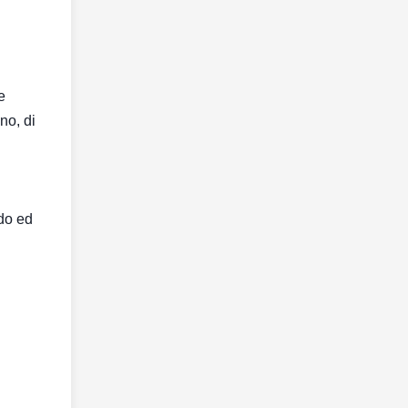
e
no, di
ido ed