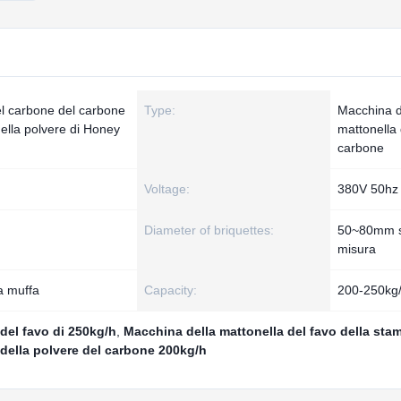
el carbone del carbone
Type:
Macchina d
della polvere di Honey
mattonella 
carbone
Voltage:
380V 50hz
Diameter of briquettes:
50~80mm 
misura
la muffa
Capacity:
200-250kg
del favo di 250kg/h
,
Macchina della mattonella del favo della sta
della polvere del carbone 200kg/h