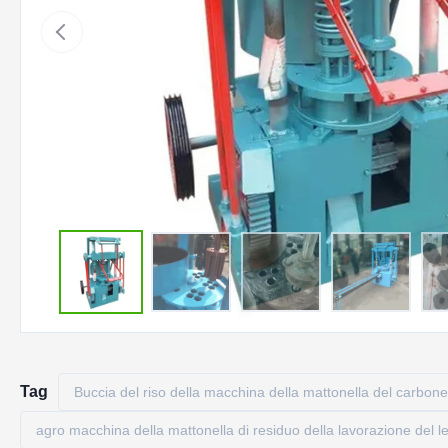
Tag
Buccia del riso della macchina della mattonella del carbone
agro macchina della mattonella di residuo della lavorazione del l