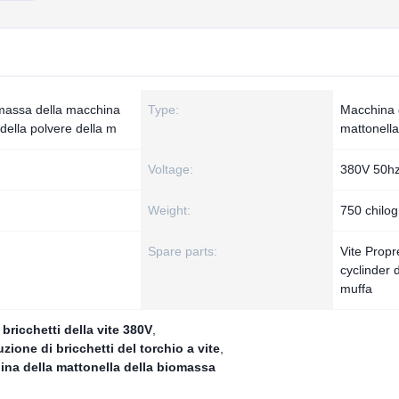
omassa della macchina
Type:
Macchina 
della polvere della m
mattonella
Voltage:
380V 50h
Weight:
750 chilo
Spare parts:
Vite Propre
cyclinder d
muffa
bricchetti della vite 380V
,
ione di bricchetti del torchio a vite
,
ina della mattonella della biomassa