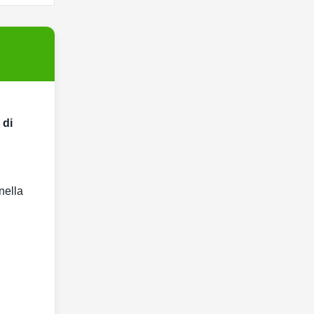
 di
nella