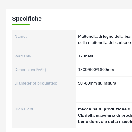
Specifiche
Name:
Mattonella di legno della bi
della mattonella del carbone 
Warranty:
12 mesi
Dimension(l*w*h):
1800*600*1600mm
Diameter of briquettes:
50~80mm su misura
High Light:
macchina di produzione di 
CE della macchina di produz
bene durevole della macch