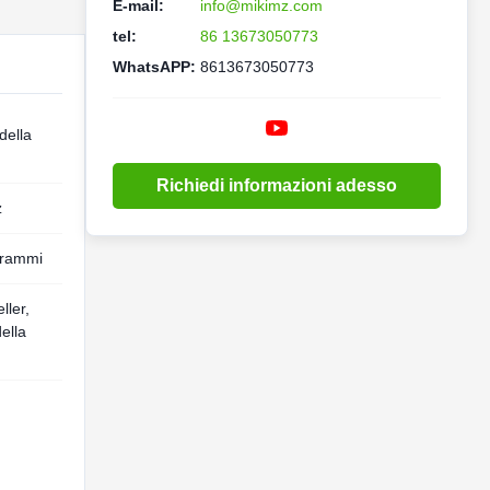
E-mail:
info@mikimz.com
tel:
86 13673050773
WhatsAPP:
8613673050773
della
Richiedi informazioni adesso
z
grammi
ller,
ella