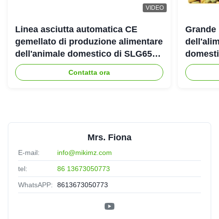
VIDEO
Linea asciutta automatica CE
Grande 
gemellato di produzione alimentare
dell'ali
dell'animale domestico di SLG65
domestic
SLG70 dell'estrusore a vite di
gemello
Contatta ora
parallelo
Mrs. Fiona
E-mail:
info@mikimz.com
tel:
86 13673050773
WhatsAPP:
8613673050773