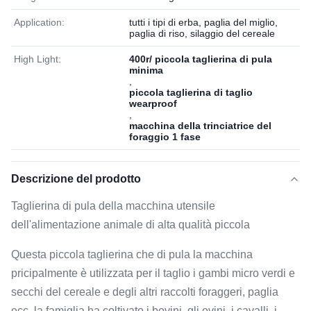
Application:
tutti i tipi di erba, paglia del miglio,
paglia di riso, silaggio del cereale
High Light:
400r/ piccola taglierina di pula
minima
,
piccola taglierina di taglio
wearproof
,
macchina della trinciatrice del
foraggio 1 fase
Descrizione del prodotto
Taglierina di pula della macchina utensile
dell'alimentazione animale di alta qualità piccola
Questa piccola taglierina che di pula la macchina
pricipalmente è utilizzata per il taglio i gambi micro verdi e
secchi del cereale e degli altri raccolti foraggeri, paglia
ecc, la famiglia ha coltivato i bovini, gli ovini, i cavalli, i