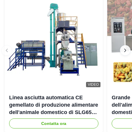
VIDEO
Linea asciutta automatica CE
Grande 
gemellato di produzione alimentare
dell'ali
dell'animale domestico di SLG65
domestic
SLG70 dell'estrusore a vite di
gemello
Contatta ora
parallelo