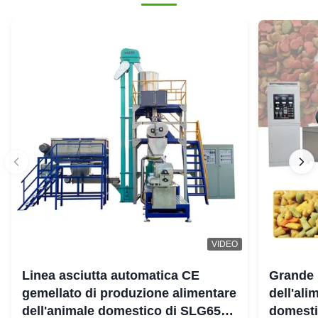
VIDEO
Linea asciutta automatica CE
Grande 
gemellato di produzione alimentare
dell'ali
dell'animale domestico di SLG65
domestic