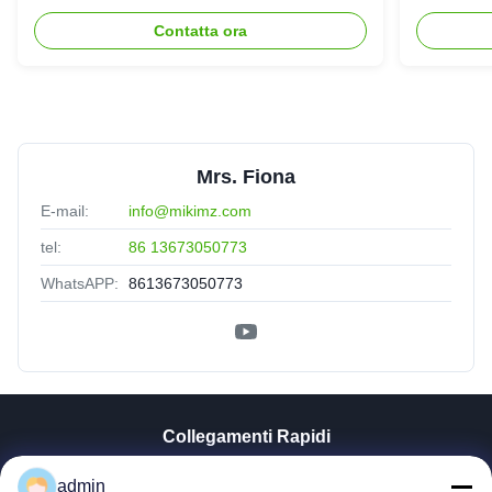
SLG70 dell'estrusore a vite di
gemello
Contatta ora
parallelo
Mrs. Fiona
E-mail:
info@mikimz.com
tel:
86 13673050773
WhatsAPP:
8613673050773
Collegamenti Rapidi
Casa
admin