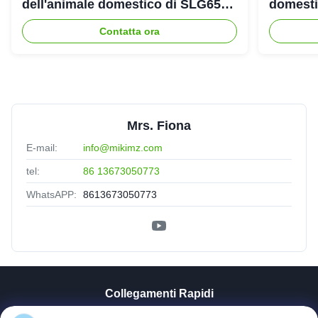
dell'animale domestico di SLG65
domestic
SLG70 dell'estrusore a vite di
gemello
Contatta ora
parallelo
Mrs. Fiona
E-mail:
info@mikimz.com
tel:
86 13673050773
WhatsAPP:
8613673050773
Collegamenti Rapidi
Casa