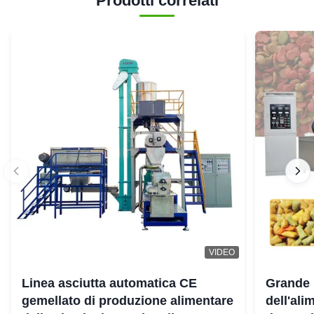
Prodotti correlati
VIDEO
Linea asciutta automatica CE
Grande 
gemellato di produzione alimentare
dell'ali