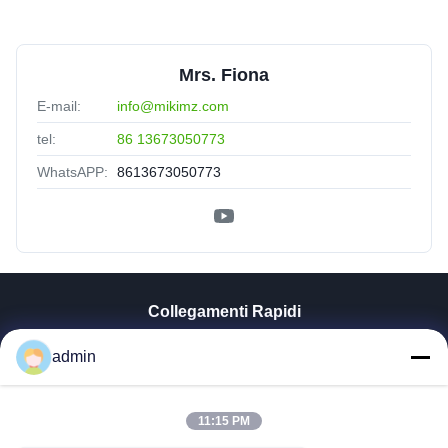
Mrs. Fiona
E-mail:
info@mikimz.com
tel:
86 13673050773
WhatsAPP:
8613673050773
Collegamenti Rapidi
Casa
admin
Prodotti
Mostra VR
Chi Siamo
11:15 PM
Fatory Tour