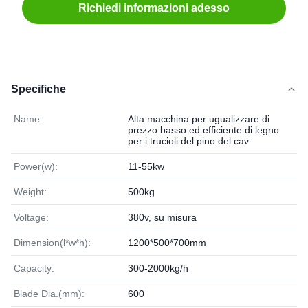
Richiedi informazioni adesso
Specifiche
Name:
Alta macchina per ugualizzare di
prezzo basso ed efficiente di legno
per i trucioli del pino del cav
Power(w):
11-55kw
Weight:
500kg
Voltage:
380v, su misura
Dimension(l*w*h):
1200*500*700mm
Capacity:
300-2000kg/h
Blade Dia.(mm):
600