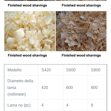
Modello
S420
S600
S800
Diametro della
lama
420
600
800
(millimetri)
Lama no (pc)
4
4
8