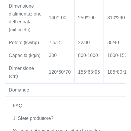
Dimensione
d'alimentazione
140*100
250*190
310*290
dell'entrata
(millimetri)
Potere (kw/hp)
7.5/15
22/30
30/40
Capacità (kg/h)
300
800-1000
1000-1500
Dimensione
120*50*70
155*63*95
185*80*11
(cm)
Domande
FAQ
1. Siete produttore?
Sì, siamo. Benvenuto per visitare la nostra