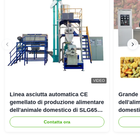
VIDEO
Linea asciutta automatica CE
Grande 
gemellato di produzione alimentare
dell'ali
dell'animale domestico di SLG65
domestic
SLG70 dell'estrusore a vite di
gemello
Contatta ora
parallelo