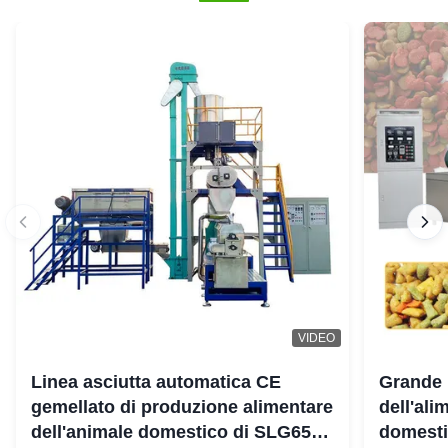
VIDEO
Linea asciutta automatica CE
Grande 
gemellato di produzione alimentare
dell'ali
dell'animale domestico di SLG65
domestic