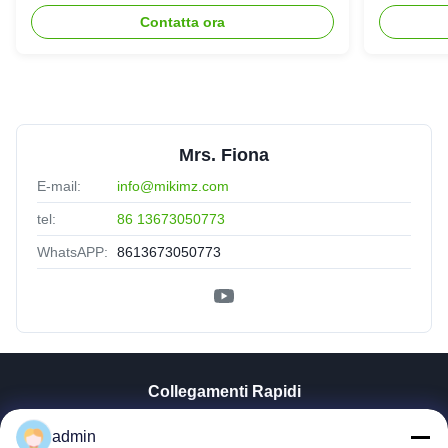
SLG70 dell'estrusore a vite di
gemello
Contatta ora
parallelo
Mrs. Fiona
E-mail:
info@mikimz.com
tel:
86 13673050773
WhatsAPP:
8613673050773
Collegamenti Rapidi
Casa
admin