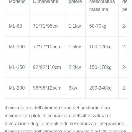
Modello
Dimensione
potere
mescolatura
del 
massima
per b
ML-60
71*71*95cm
1.1kw
60-70kg
2-5 
ML-100
77*77*105cm
1.5kw
100-120kg
2-5 
ML-150
92*92*110cm
2.2kw
150-170kg
2-5 
ML-200
96*96*125cm
3kw
200-240kg
2-5 
il miscelatore dell'alimentazione del bestiame è un
insieme completo di schiacciare dell'attrezzatura di
lavorazione degli alimenti e di mescolanza d'integrazione.
Il miscelatore dell'alimentazione animale è adatto a piccoli