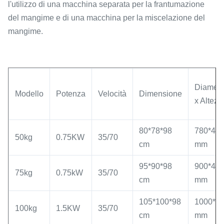
l'utilizzo di una macchina separata per la frantumazione
del mangime e di una macchina per la miscelazione del
mangime.
Diametr
Modello
Potenza
Velocità
Dimensione
x Altezz
80*78*98
780*42
50kg
0.75KW
35/70
cm
mm
95*90*98
900*42
75kg
0.75kW
35/70
cm
mm
105*100*98
1000*4
100kg
1.5KW
35/70
cm
mm