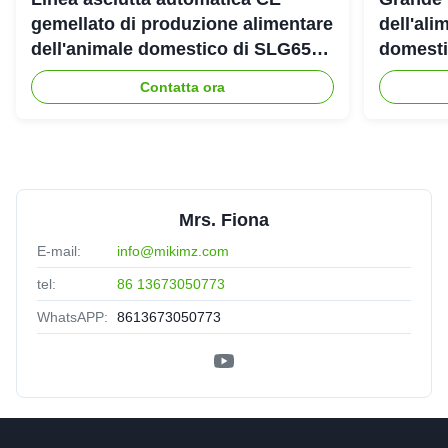
gemellato di produzione alimentare
dell'ali
dell'animale domestico di SLG65
domestic
SLG70 dell'estrusore a vite di
gemello
Contatta ora
parallelo
Mrs. Fiona
E-mail:
info@mikimz.com
tel:
86 13673050773
WhatsAPP:
8613673050773