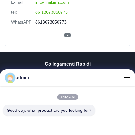
E-mail:
info@mikimz.com
tel:
86 13673050773
WhatsAPP:
8613673050773
Collegamenti Rapidi
Casa
admin
Prodotti
Mostra VR
Chi Siamo
7:02 AM
Fatory Tour
Good day, what product are you looking for?
Controllo Di Qualità
Contattaci
Notizie