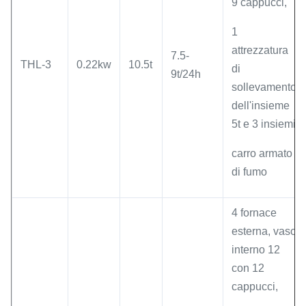
9 cappucci,
1
attrezzatura
7.5-
THL-3
0.22kw
10.5t
di
9t/24h
sollevamento
dell'insieme
5t e 3 insiemi
carro armato
di fumo
4 fornace
esterna, vaso
interno 12
con 12
cappucci,