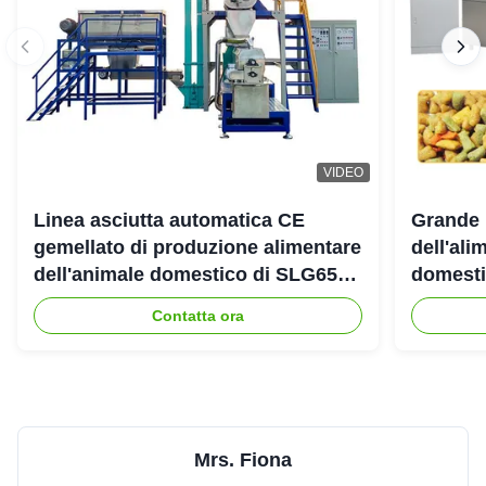
VIDEO
Linea asciutta automatica CE
Grande 
gemellato di produzione alimentare
dell'ali
dell'animale domestico di SLG65
domestic
SLG70 dell'estrusore a vite di
gemello
Contatta ora
parallelo
Mrs. Fiona