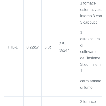
1 fornace
esterna, vaso
interno 3 con
3 cappucci,
1
attrezzatura
2.5-
di
THL-1
0.22kw
3.3t
3t/24h
sollevamento
dell'insieme
3t ed insiemi
1
carro armato
di fumo
2 fornace