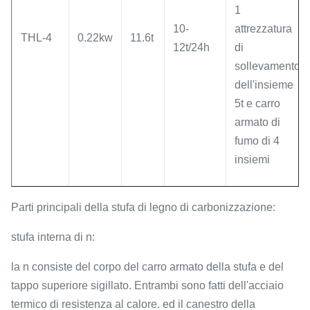
1
10-
attrezzatura
THL-4
0.22kw
11.6t
12t/24h
di
sollevamento
dell'insieme
5t e carro
armato di
fumo di 4
insiemi
Parti principali della stufa di legno di carbonizzazione:
stufa interna di n:
la n consiste del corpo del carro armato della stufa e del
tappo superiore sigillato. Entrambi sono fatti dell'acciaio
termico di resistenza al calore. ed il canestro della