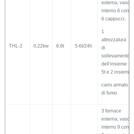
esterna, vaso
interno 6 con
6 cappucci,
1
attrezzatura
THL-2
0.22kw
6.8t
5-6t/24h
di
sollevamento
dell'insieme
5t e 2 insiemi
carro armato
di fumo
3 fornace
esterna, vaso
interno 9 con